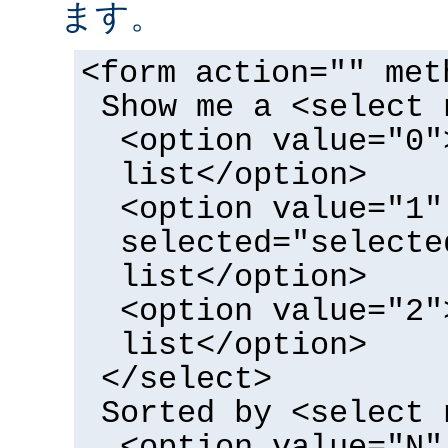
ます。
<form action="" met
Show me a <select 
<option value="0"
list</option>
<option value="1"
selected="selecte
list</option>
<option value="2"
list</option>
</select>
Sorted by <select 
<option value="N"