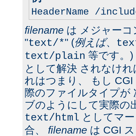
HeaderName /includ
filename
は メジャーコ
"
" (
例えば
、
text/*
tex
等です。)
text/plain
として解決 されなけ
れはつまり、 もし CG
際のファイルタイプが
ブのようにして実際の
としてマー
text/html
合、
filename
は CGI