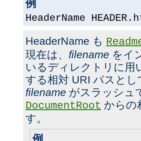
例
HeaderName HEADER.h
HeaderName も
Readm
現在は、
filename
をイ
いるディレクトリに用いら
する相対 URI パスと
filename
がスラッシュ
からの
DocumentRoot
す。
例