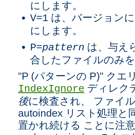
にします。
は、バージョンに
V=1
にします。
は、与え
P=
pattern
合したファイルのみを
"P (パターンの P)" 
ディレク
IndexIgnore
後
に検査され、 ファイ
autoindex リスト処
置かれ続ける ことに注