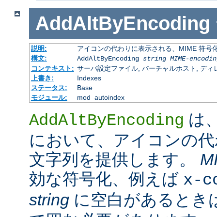
AddAltByEncoding
説明:
アイコンの代わりに表示される、MIME 符号
構文:
AddAltByEncoding
string
MIME-encodin
コンテキスト:
サーバ設定ファイル, バーチャルホスト, ディレクトリ
上書き:
Indexes
ステータス:
Base
モジュール:
mod_autoindex
は
AddAltByEncoding
において、アイコンの代
文字列を提供します。
M
効な符号化、例えば
x-c
string
に空白があるときは