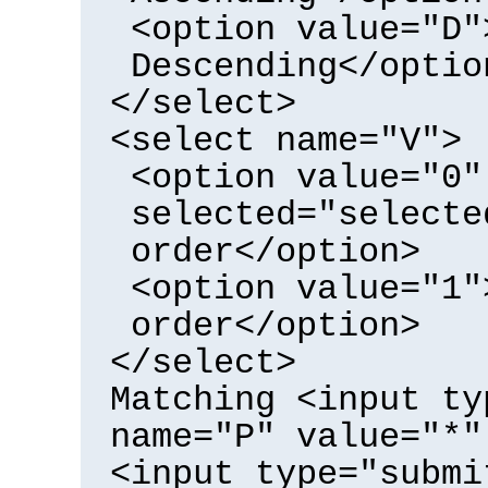
<option value="D"
Descending</optio
</select>
<select name="V">
<option value="0"
selected="selecte
order</option>
<option value="1"
order</option>
</select>
Matching <input ty
name="P" value="*"
<input type="submi