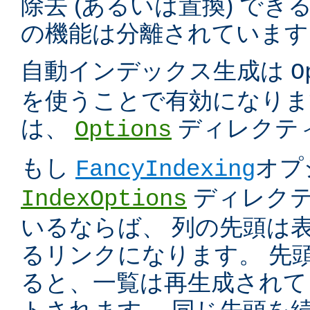
除去 (あるいは置換) で
の機能は分離されています
自動インデックス生成は
O
を使うことで有効になりま
は、
ディレクテ
Options
もし
オプ
FancyIndexing
ディレク
IndexOptions
いるならば、 列の先頭は
るリンクになります。 先
ると、一覧は再生成されて