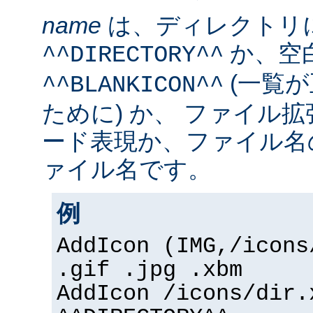
name
は、ディレクトリ
か、空
^^DIRECTORY^^
(一覧
^^BLANKICON^^
ために) か、 ファイル
ード表現か、ファイル名
ァイル名です。
例
AddIcon (IMG,/icons
.gif .jpg .xbm
AddIcon /icons/dir.