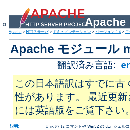
Apach
Apache
>
HTTP サーバ
>
ドキュメンテーション
>
バージョン 2.4
>
モ
Apache モジュール mo
翻訳済み言語:
e
この日本語訳はすでに古
性があります。 最近更
には英語版をご覧下さい
説明:
Unix の
コマンドや Win32 の
シェルコ
ls
dir