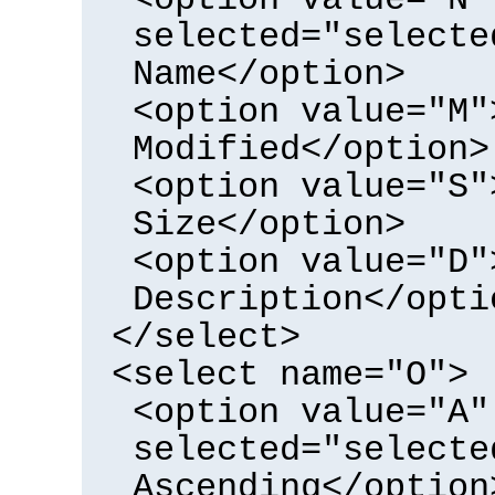
selected="selecte
Name</option>
<option value="M"
Modified</option>
<option value="S"
Size</option>
<option value="D"
Description</opti
</select>
<select name="O">
<option value="A"
selected="selecte
Ascending</option