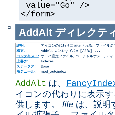
value="Go" />
</form>
AddAlt
ディレクテ
説明:
アイコンの代わりに 表示される、ファイル名
構文:
AddAlt
string
file
[
file
] ...
コンテキスト:
サーバ設定ファイル, バーチャルホスト, ディレクトリ
上書き:
Indexes
ステータス:
Base
モジュール:
mod_autoindex
は、
AddAlt
FancyInde
イコンの代わりに表示す
供します。
file
は、説明
イル拡張子、 ファイル