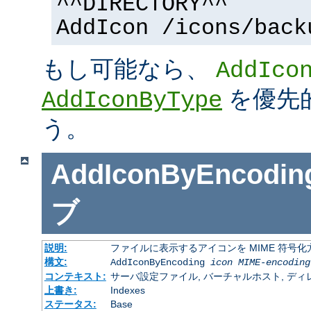
^^DIRECTORY^^
AddIcon /icons/back
もし可能なら、
AddIco
を優先
AddIconByType
う。
AddIconByEncodin
ブ
説明:
ファイルに表示するアイコンを MIME 符号
構文:
AddIconByEncoding
icon
MIME-encoding
コンテキスト:
サーバ設定ファイル, バーチャルホスト, ディレクトリ
上書き:
Indexes
ステータス:
Base