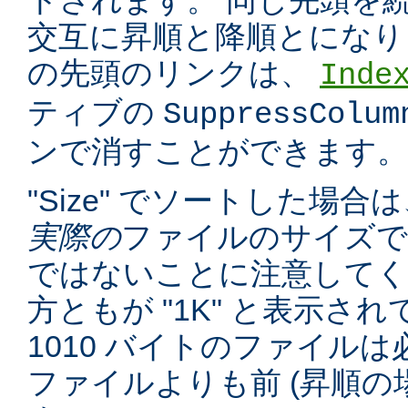
トされます。 同じ先頭を
交互に昇順と降順とになり
の先頭のリンクは、
Inde
ティブの
SuppressColum
ンで消すことができます。
"Size" でソートした場
実際の
ファイルのサイズで
ではないことに注意してくだ
方ともが "1K" と表示さ
1010 バイトのファイルは必
ファイルよりも前 (昇順の