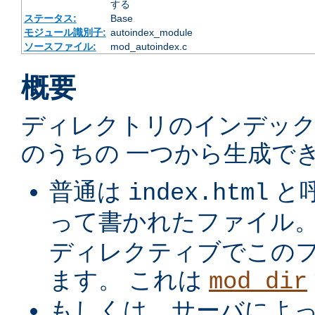
する
ステータス:
Base
モジュール識別子:
autoindex_module
ソースファイル:
mod_autoindex.c
概要
ディレクトリのインデック
のうちの 一つから生成でき
普通は
と
index.html
って書かれたファイル
ディレクティブでこの
ます。 これは
mod_dir
もしくは、サーバによ