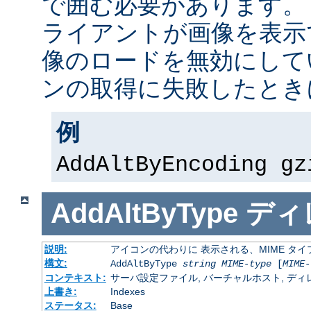
で囲む必要があります。
ライアントが画像を表示
像のロードを無効にして
ンの取得に失敗したとき
例
AddAltByEncoding gz
AddAltByType
ディ
説明:
アイコンの代わりに 表示される、MIME タ
構文:
AddAltByType
string
MIME-type
[
MIME-
コンテキスト:
サーバ設定ファイル, バーチャルホスト, ディレクトリ
上書き:
Indexes
ステータス:
Base