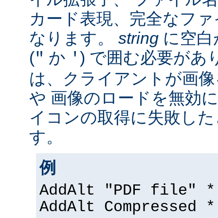
カード表現、完全なファ
なります。
string
に空白
(
か
) で囲む必要があ
"
'
は、クライアントが画像
や 画像のロードを無効に
イコンの取得に失敗した
す。
例
AddAlt "PDF file" *
AddAlt Compressed *